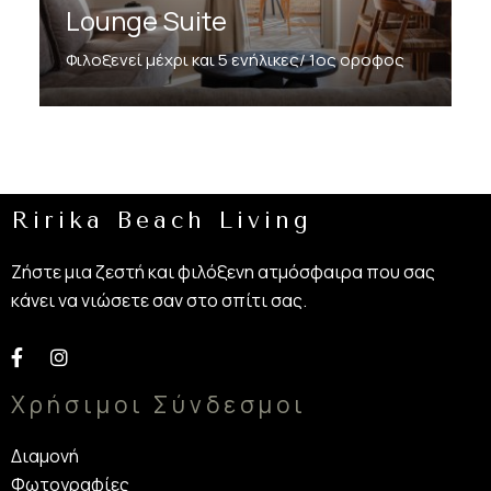
Lounge Suite
Φιλοξενεί μέχρι και 5 ενήλικες/ 1ος οροφος
Discover More
Ririka Beach Living
Ζήστε μια ζεστή και φιλόξενη ατμόσφαιρα που σας
κάνει να νιώσετε σαν στο σπίτι σας.
Χρήσιμοι Σύνδεσμοι
Διαμονή
Φωτογραφίες